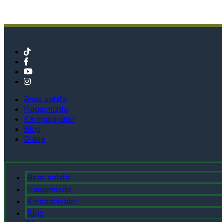
Əsas səhifə
Haqqımızda
Kampaniyalar
Blog
Əlaqə
Əsas səhifə
Haqqımızda
Kampaniyalar
Blog