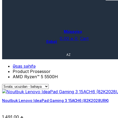
Müqayisə
0,00
₼
0
Cart
Səbət
AZ
Əsas səhifə
Product Prosessor
AMD Ryzen™ 5 5500H
Noutbuk Lenovo IdeaPad Gaming 3 15ACH6 (82K2028URK)
1.491,00
₼