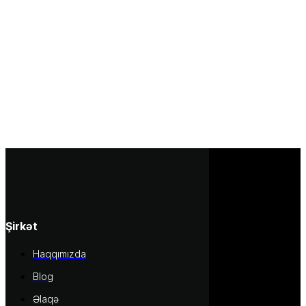
Şirkət
Haqqımızda
Blog
Əlaqə