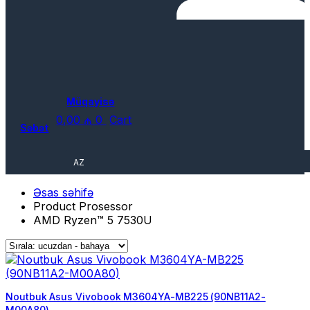
Müqayisə
0,00
₼
0
Cart
Səbət
AZ
Əsas səhifə
Product Prosessor
AMD Ryzen™ 5 7530U
Noutbuk Asus Vivobook M3604YA-MB225 (90NB11A2-
M00A80)