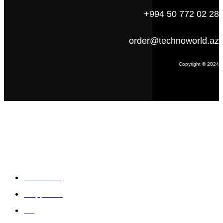
+994 50 772 02 28
order@technoworld.az
Copyright © 2024
Məlumat
Əsas səhifə
Haqqımızda
Blog