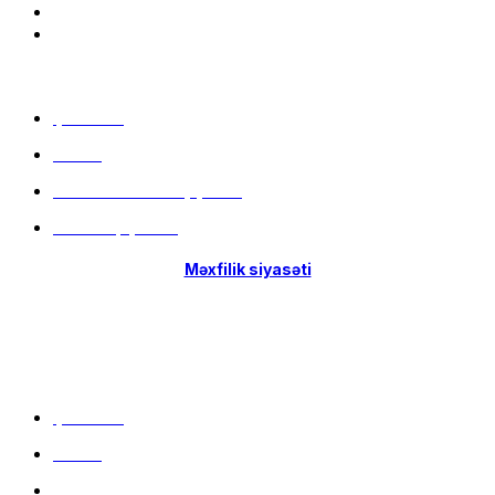
Menu
Çatdırılma
Filiallar
Hissə-Hissə ödəniş şərtləri
İstifadə qaydaları
Məxfilik siyasəti
Menu
Çatdırılma
Filiallar
Hissə-Hissə ödəniş şərtləri