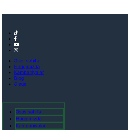
Əsas səhifə
Haqqımızda
Kampaniyalar
Blog
Əlaqə
Əsas səhifə
Haqqımızda
Kampaniyalar