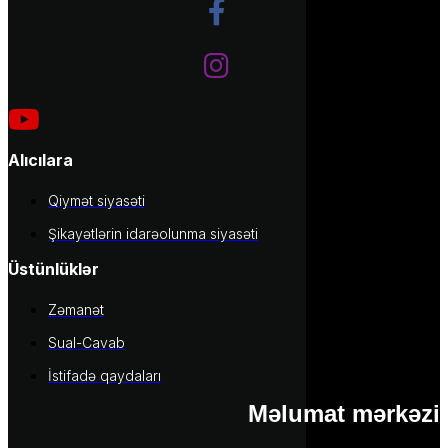
Alıcılara
Qiymət siyasəti
Şikayətlərin idarəolunma siyasəti
Üstünlüklər
Zəmanət
Sual-Cavab
İstifadə qaydaları
Məlumat mərkəzi