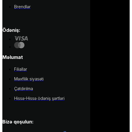
Brendlər
Ödəniş:
Məlumat
Filiallar
Məxfilik siyasəti
Çatdırılma
Hissə-Hissə ödəniş şərtləri
Bizə qoşulun: