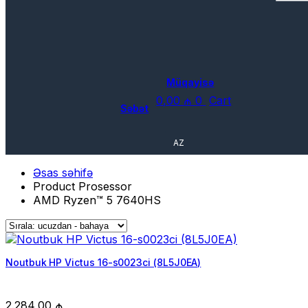
Müqayisə
0,00
₼
0
Cart
Səbət
AZ
Əsas səhifə
Product Prosessor
AMD Ryzen™ 5 7640HS
Noutbuk HP Victus 16-s0023ci (8L5J0EA)
2.284,00
₼