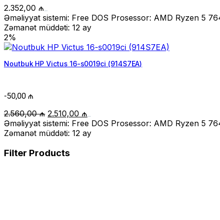
2.352,00
₼
Əməliyyat sistemi: Free DOS Prosessor: AMD Ryzen 5 764
Zəmanət müddəti: 12 ay
2%
Noutbuk HP Victus 16-s0019ci (914S7EA)
-
50,00
₼
Original
Current
2.560,00
₼
2.510,00
₼
price
price
Əməliyyat sistemi: Free DOS Prosessor: AMD Ryzen 5 764
was:
is:
Zəmanət müddəti: 12 ay
2.560,00 ₼.
2.510,00 ₼.
Filter Products