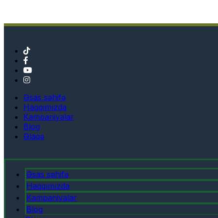
Əsas səhifə
Haqqımızda
Kampaniyalar
Blog
Əlaqə
Əsas səhifə
Haqqımızda
Kampaniyalar
Blog