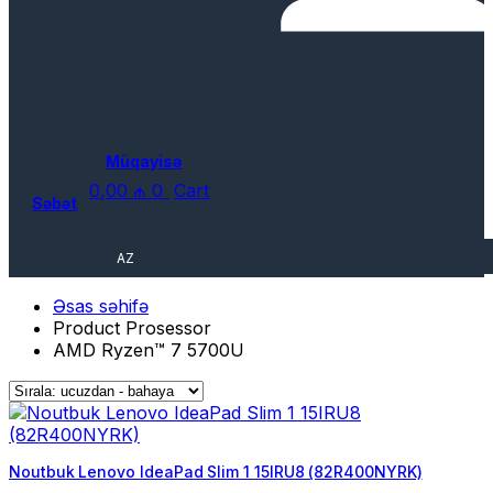
Müqayisə
0,00
₼
0
Cart
Səbət
AZ
Əsas səhifə
Product Prosessor
AMD Ryzen™ 7 5700U
Noutbuk Lenovo IdeaPad Slim 1 15IRU8 (82R400NYRK)