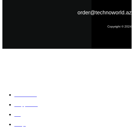
order@technoworld.az
Copyright © 2024
Məlumat
Əsas səhifə
Haqqımızda
Blog
Əlaqə