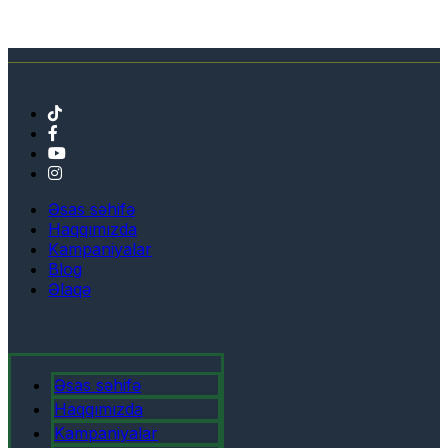
Əsas səhifə
Haqqımızda
Kampaniyalar
Blog
Əlaqə
Əsas səhifə
Haqqımızda
Kampaniyalar