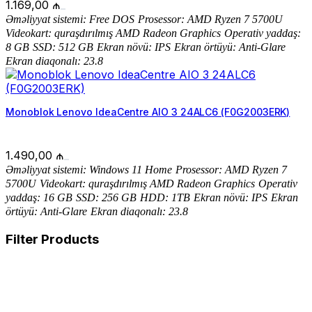
1.169,00
₼
Ə
m
ə
liyyat sistemi:
Free DOS
Prosessor: AMD Ryzen 7 5700U
Videokart: quraşdırılmış AMD Radeon Graphics
Operativ yaddaş:
8 GB
SSD: 512 GB
Ekran növü:
IPS
Ekran örtüyü: Anti-Glare
Ekran diaqonalı: 23.8
Monoblok Lenovo IdeaCentre AIO 3 24ALC6 (F0G2003ERK)
1.490,00
₼
Əməliyyat sistemi: Windows 11 Home
Prosessor: AMD Ryzen 7
5700U
Videokart: quraşdırılmış AMD Radeon Graphics
Operativ
yaddaş: 16 GB
SSD: 256 GB
HDD: 1TB
Ekran növü: IPS
Ekran
örtüyü: Anti-Glare
Ekran diaqonalı: 23.8
Filter Products