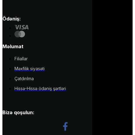
Ödəniş:
Məlumat
Filiallar
Məxfilik siyasəti
Çatdırılma
Hissə-Hissə ödəniş şərtləri
Bizə qoşulun: