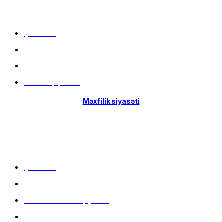
Menu
Çatdırılma
Filiallar
Hissə-Hissə ödəniş şərtləri
İstifadə qaydaları
Məxfilik siyasəti
Menu
Çatdırılma
Filiallar
Hissə-Hissə ödəniş şərtləri
İstifadə qaydaları