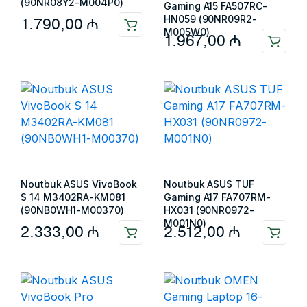
(90NR08Y2-M004P0)
Gaming A15 FA507RC-
HN059 (90NR09R2-
1.790,00
₼
M005W0)
1.967,00
₼
Noutbuk ASUS VivoBook
Noutbuk ASUS TUF
S 14 M3402RA-KM081
Gaming A17 FA707RM-
(90NB0WH1-M00370)
HX031 (90NR0972-
M001N0)
2.333,00
₼
2.512,00
₼