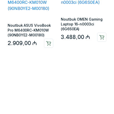
Noutbuk OMEN Gaming
Laptop 16-n0003ci
Noutbuk ASUS VivoBook
(6G6S0EA)
Pro M6400RC-KM010W
(90NB0YE2-M00180)
3.488,00
₼
2.909,00
₼
Məlumat
Əsas səhifə
Haqqımızda
Blog