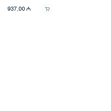
937,00
₼
Məlumat
Əsas səhifə
Haqqımızda
Blog
Əlaqə
Ödəniş: