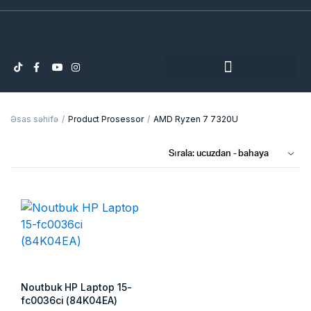
Əsas səhifə
Product Prosessor
AMD Ryzen 7 7320U
Noutbuk HP Laptop 15-
fc0036ci (84K04EA)