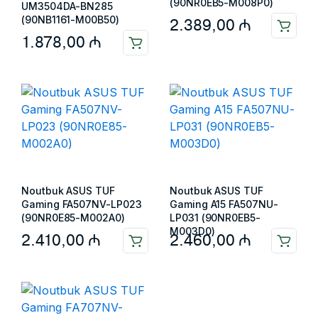
(90NR0EB5-M008P0)
UM3504DA-BN285
(90NB1161-M00B50)
2.389,00
₼
1.878,00
₼
Noutbuk ASUS TUF
Noutbuk ASUS TUF
Gaming FA507NV-LP023
Gaming A15 FA507NU-
(90NR0E85-M002A0)
LP031 (90NR0EB5-
M003D0)
2.410,00
₼
2.460,00
₼