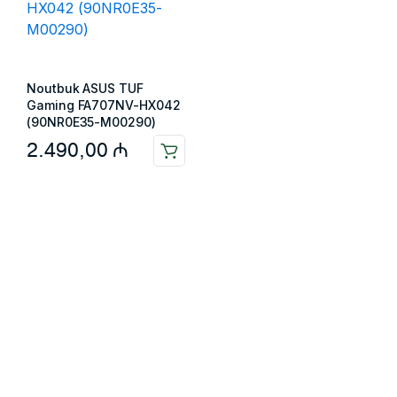
Noutbuk ASUS TUF
Gaming FA707NV-HX042
(90NR0E35-M00290)
2.490,00
₼
Məlumat
Əsas səhifə
Haqqımızda
Blog