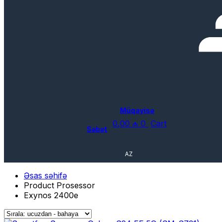
Müqayisə
0,00
₼
0
Cart
Səbət
AZ
Əsas səhifə
Product Prosessor
Exynos 2400e