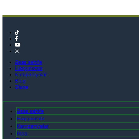
Əsas səhifə
Haqqımızda
Kampaniyalar
Blog
Əlaqə
Əsas səhifə
Haqqımızda
Kampaniyalar
Blog