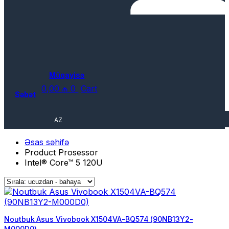
Müqayisə
0,00
₼
0
Cart
Səbət
AZ
Əsas səhifə
Product Prosessor
Intel® Core™ 5 120U
Noutbuk Asus Vivobook X1504VA-BQ574 (90NB13Y2-
M000D0)