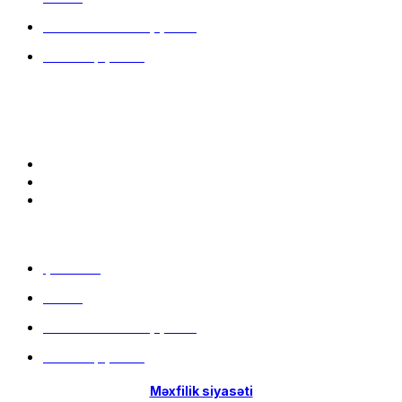
Hissə-Hissə ödəniş şərtləri
İstifadə qaydaları
Bizə qoşulun:
Menu
Çatdırılma
Filiallar
Hissə-Hissə ödəniş şərtləri
İstifadə qaydaları
Məxfilik siyasəti