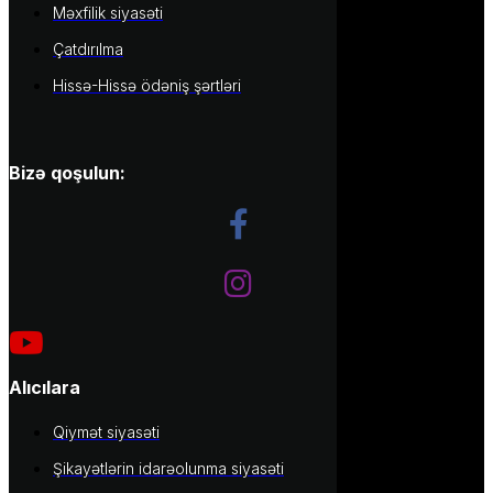
Məxfilik siyasəti
Çatdırılma
Hissə-Hissə ödəniş şərtləri
Bizə qoşulun:
Alıcılara
Qiymət siyasəti
Şikayətlərin idarəolunma siyasəti