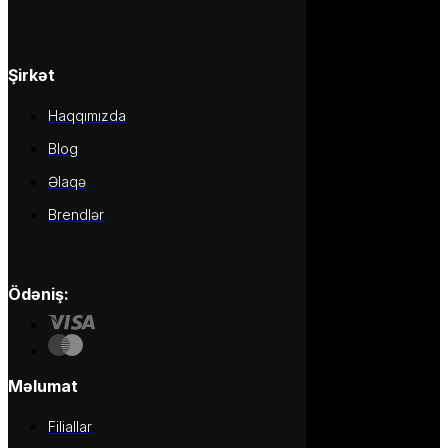
Şirkət
Haqqımızda
Blog
Əlaqə
Brendlər
Ödəniş:
Məlumat
Filiallar