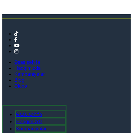
Əsas səhifə
Haqqımızda
Kampaniyalar
Blog
Əlaqə
Əsas səhifə
Haqqımızda
Kampaniyalar