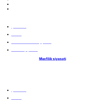
Menu
Çatdırılma
Filiallar
Hissə-Hissə ödəniş şərtləri
İstifadə qaydaları
Məxfilik siyasəti
Menu
Çatdırılma
Filiallar