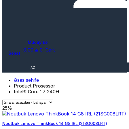
Müqayisə
0,00
₼
0
Cart
Səbət
AZ
Əsas səhifə
Product Prosessor
Intel® Core™ 7 240H
25%
Noutbuk Lenovo ThinkBook 14 G8 IRL (21SG008LRT)