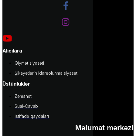
Alıcılara
Qiymət siyasəti
Şikayətlərin idarəolunma siyasəti
Üstünlüklər
Zəmanət
Sual-Cavab
İstifadə qaydaları
Məlumat mərkəzi