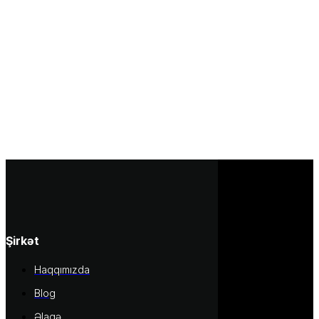
Şirkət
Haqqımızda
Blog
Əlaqə