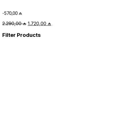
-
570,00
₼
Original
Current
2.290,00
₼
1.720,00
₼
price
price
Filter Products
was:
is:
2.290,00 ₼.
1.720,00 ₼.