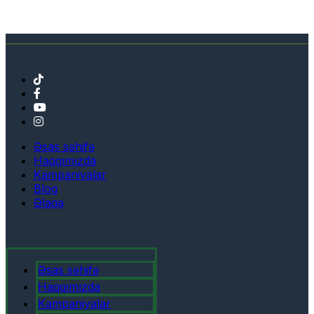
Əsas səhifə
Haqqımızda
Kampaniyalar
Blog
Əlaqə
Əsas səhifə
Haqqımızda
Kampaniyalar