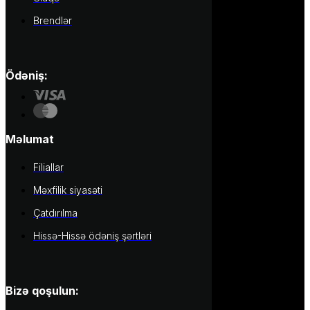
Brendlər
Ödəniş:
Məlumat
Filiallar
Məxfilik siyasəti
Çatdırılma
Hissə-Hissə ödəniş şərtləri
Bizə qoşulun: