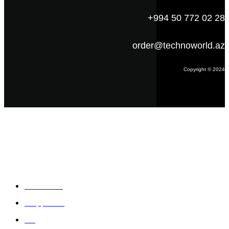
+994 50 772 02 28
order@technoworld.az
Copyright © 2024
Məlumat
Əsas səhifə
Haqqımızda
Blog