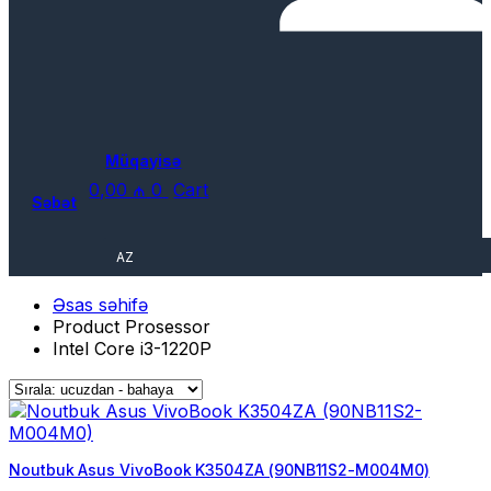
Müqayisə
0,00
₼
0
Cart
Səbət
AZ
Əsas səhifə
Product Prosessor
Intel Core i3-1220P
Noutbuk Asus VivoBook K3504ZA (90NB11S2-M004M0)