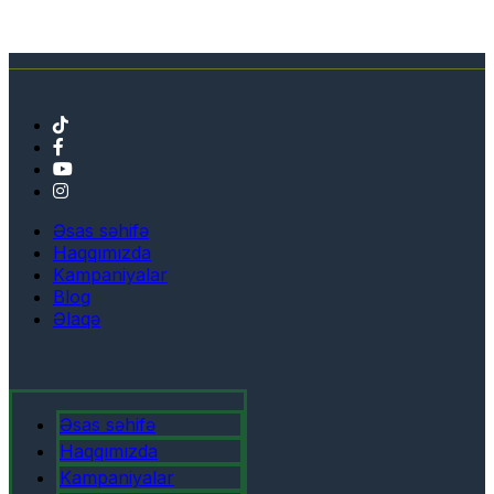
Əsas səhifə
Haqqımızda
Kampaniyalar
Blog
Əlaqə
Əsas səhifə
Haqqımızda
Kampaniyalar