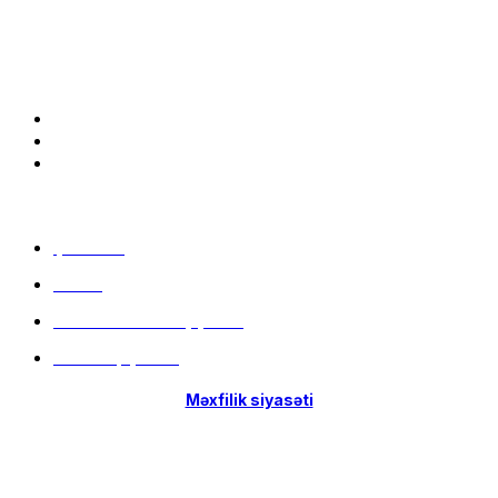
Bizə qoşulun:
Menu
Çatdırılma
Filiallar
Hissə-Hissə ödəniş şərtləri
İstifadə qaydaları
Məxfilik siyasəti