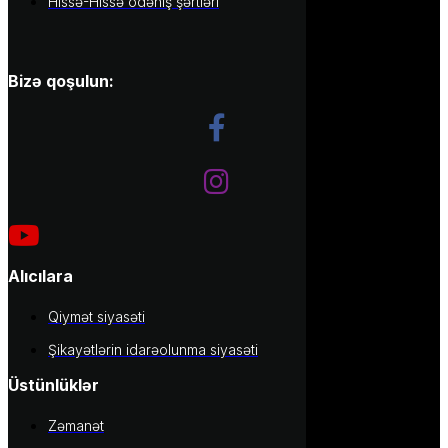
Hissə-Hissə ödəniş şərtləri
Bizə qoşulun:
Alıcılara
Qiymət siyasəti
Şikayətlərin idarəolunma siyasəti
Üstünlüklər
Zəmanət