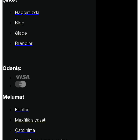
Haqqımızda
Blog
Əlaqə
Brendlər
Ödəniş:
Məlumat
Filiallar
Məxfilik siyasəti
Çatdırılma