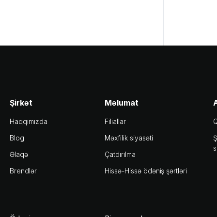
Şirkət
Məlumat
A
Haqqımızda
Filiallar
Q
Blog
Məxfilik siyasəti
Ş
s
Əlaqə
Çatdırılma
Brendlər
Hissə-Hissə ödəniş şərtləri