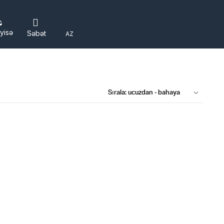
yisə
Səbət
AZ