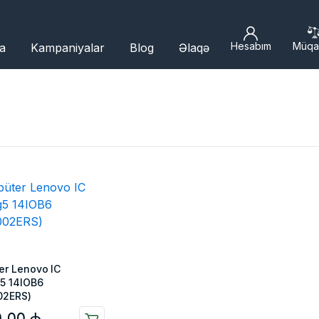
Hesabım
Müqa
a
Kampaniyalar
Blog
Əlaqə
er Lenovo IC
5 14IOB6
02ERS)
9,00
₼