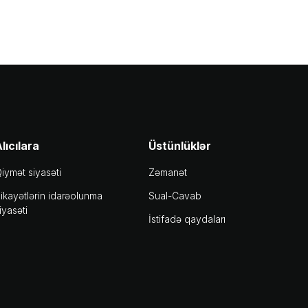
lıcılara
Üstünlüklər
iymət siyasəti
Zəmanət
ikayətlərin idarəolunma
Sual-Cavab
iyasəti
İstifadə qaydaları