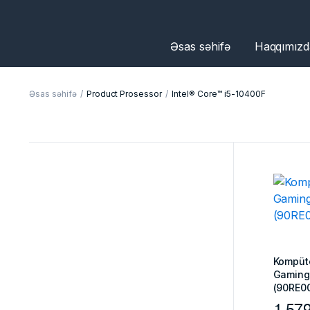
Əsas səhifə
Haqqımızd
Əsas səhifə
Product Prosessor
Intel® Core™ i5-10400F
Kompüt
Gaming
(90RE0
1.57