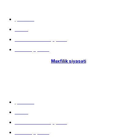
Menu
Çatdırılma
Filiallar
Hissə-Hissə ödəniş şərtləri
İstifadə qaydaları
Məxfilik siyasəti
Menu
Çatdırılma
Filiallar
Hissə-Hissə ödəniş şərtləri
İstifadə qaydaları