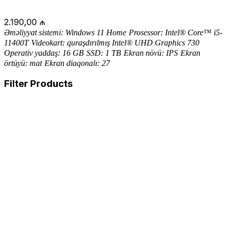
2.190,00
₼
Ə
m
ə
liyyat sistemi: Windows 11 Home
Prosessor: Intel® Core™ i5-
11400T
Videokart: quraşdırılmış Intel® UHD Graphics 730
Operativ yaddaş: 16 GB
SSD: 1 TB
Ekran növü:
IPS
Ekran
örtüyü: mat
Ekran diaqonalı: 27
Filter Products