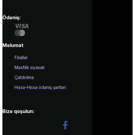
Ödəniş:
Məlumat
Filiallar
Məxfilik siyasəti
Çatdırılma
Hissə-Hissə ödəniş şərtləri
Bizə qoşulun: