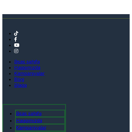
Əsas səhifə
Haqqımızda
Kampaniyalar
Blog
Əlaqə
Əsas səhifə
Haqqımızda
Kampaniyalar