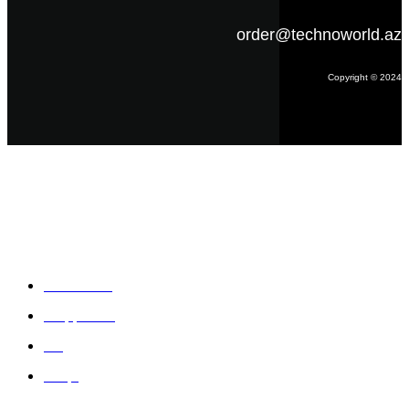
order@technoworld.az
Copyright © 2024
Məlumat
Əsas səhifə
Haqqımızda
Blog
Əlaqə