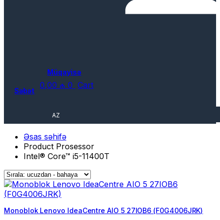
Müqayisə
0,00
₼
0
Cart
Səbət
AZ
Əsas səhifə
Product Prosessor
Intel® Core™ i5-11400T
Monoblok Lenovo IdeaCentre AIO 5 27IOB6 (F0G4006JRK)