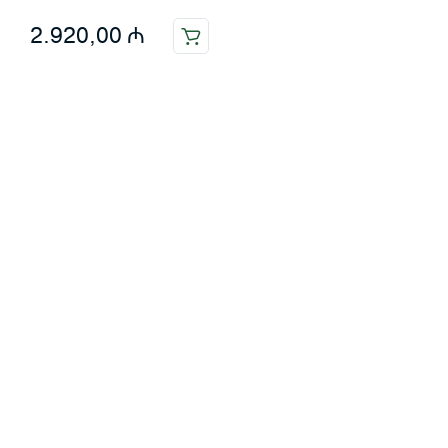
2.920,00
₼
Məlumat
Əsas səhifə
Haqqımızda
Blog
Əlaqə
Ödəniş: