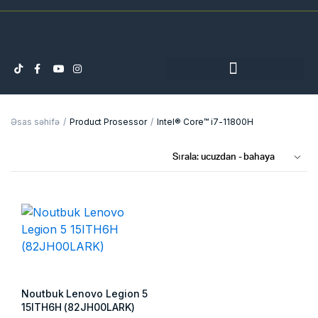
Əsas səhifə
Product Prosessor
Intel® Core™ i7-11800H
Noutbuk Lenovo Legion 5
15ITH6H (82JH00LARK)