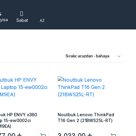
yisə
Səbət
AZ
buk HP ENVY x360
Noutbuk Lenovo ThinkPad
p 15-ew0002ci
T16 Gen 2 (21BWS25L-RT)
M9EA)
77,00
₼
3.033,00
₼