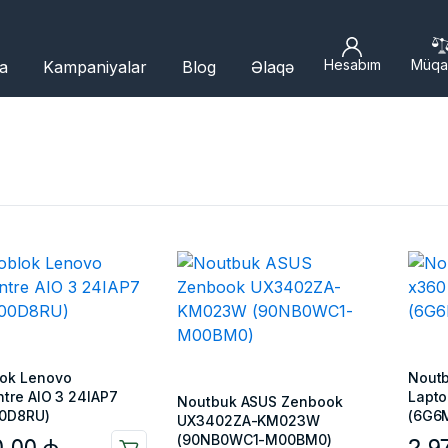
Hesabım
Müqa
a
Kampaniyalar
Blog
Əlaqə
ok Lenovo
Nout
tre AIO 3 24IAP7
Lapto
Noutbuk ASUS Zenbook
0D8RU)
(6G6
UX3402ZA-KM023W
(90NB0WC1-M00BM0)
0,00
₼
2.9