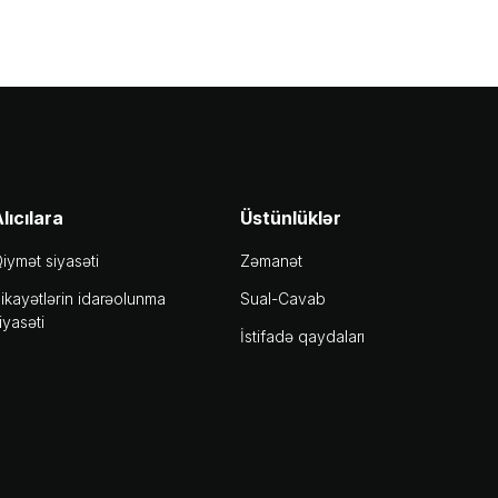
lıcılara
Üstünlüklər
iymət siyasəti
Zəmanət
ikayətlərin idarəolunma
Sual-Cavab
iyasəti
İstifadə qaydaları