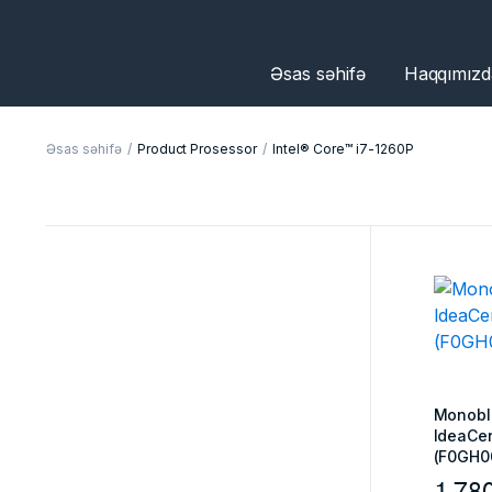
Əsas səhifə
Haqqımızd
Əsas səhifə
Product Prosessor
Intel® Core™ i7-1260P
Monobl
IdeaCen
(F0GH0
1.78