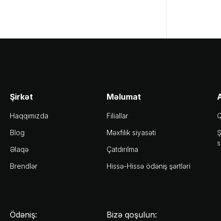
Şirkət
Məlumat
A
Haqqımızda
Filiallar
Q
Blog
Məxfilik siyasəti
Ş
s
Əlaqə
Çatdırılma
Brendlər
Hissə-Hissə ödəniş şərtləri
Ödəniş:
Bizə qoşulun: