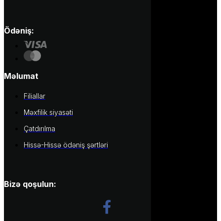
Ödəniş:
Məlumat
Filiallar
Məxfilik siyasəti
Çatdırılma
Hissə-Hissə ödəniş şərtləri
Bizə qoşulun: