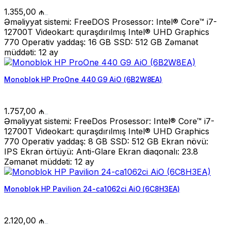
1.355,00
₼
Əməliyyat sistemi: FreeDOS Prosessor: Intel® Core™ i7-
12700T Videokart: quraşdırılmış Intel® UHD Graphics
770 Operativ yaddaş: 16 GB SSD: 512 GB Zəmanət
müddəti: 12 ay
Monoblok HP ProOne 440 G9 AiO (6B2W8EA)
1.757,00
₼
Əməliyyat sistemi: FreeDos Prosessor: Intel® Core™ i7-
12700T Videokart: quraşdırılmış Intel® UHD Graphics
770 Operativ yaddaş: 8 GB SSD: 512 GB Ekran növü:
IPS Ekran örtüyü: Anti-Glare Ekran diaqonalı: 23.8
Zəmanət müddəti: 12 ay
Monoblok HP Pavilion 24-ca1062ci AiO (6C8H3EA)
2.120,00
₼