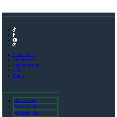
Əsas səhifə
Haqqımızda
Kampaniyalar
Blog
Əlaqə
Əsas səhifə
Haqqımızda
Kampaniyalar