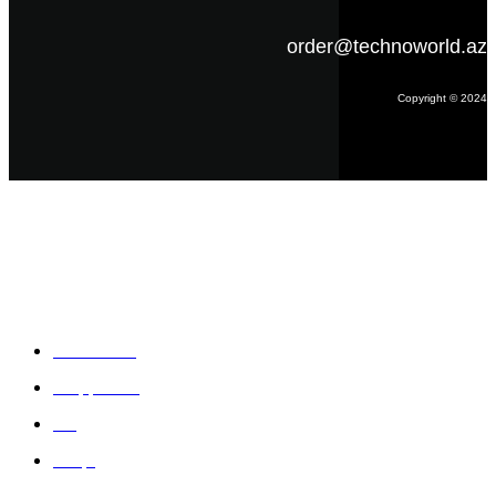
order@technoworld.az
Copyright © 2024
Məlumat
Əsas səhifə
Haqqımızda
Blog
Əlaqə