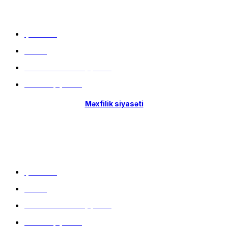
Menu
Çatdırılma
Filiallar
Hissə-Hissə ödəniş şərtləri
İstifadə qaydaları
Məxfilik siyasəti
Menu
Çatdırılma
Filiallar
Hissə-Hissə ödəniş şərtləri
İstifadə qaydaları