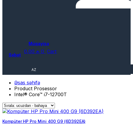
Müqayisə
0,00
₼
0
Cart
Səbət
AZ
Əsas səhifə
Product Prosessor
Intel® Core™ i7-12700T
Kompüter HP Pro Mini 400 G9 (6D392EA)