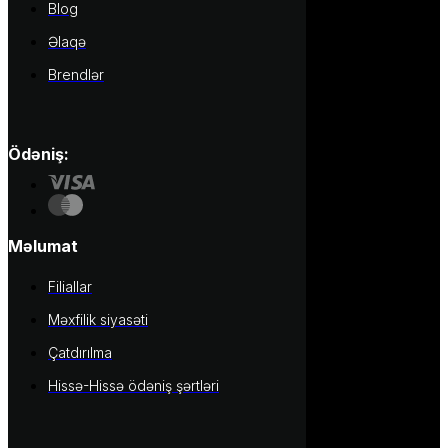
Blog
Əlaqə
Brendlər
Ödəniş:
Məlumat
Filiallar
Məxfilik siyasəti
Çatdırılma
Hissə-Hissə ödəniş şərtləri