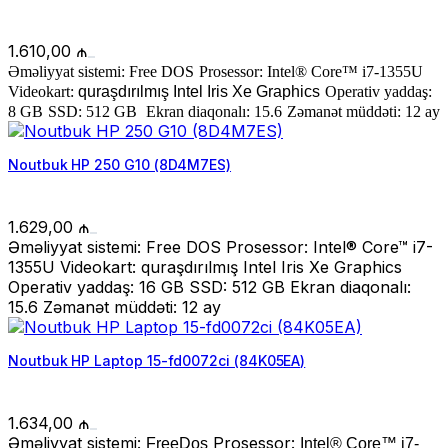
1.610,00
₼
Əməliyyat sistemi: Free DOS
Prosessor: Intel® Core™ i7-1355U
Videokart:
quraşdırılmış Intel Iris Xe Graphics
Operativ yaddaş:
8 GB
SSD: 512 GB
Ekran diaqonalı: 15.6
Zəmanət müddəti: 12 ay
Noutbuk HP 250 G10 (8D4M7ES)
1.629,00
₼
Əməliyyat sistemi: Free DOS Prosessor: Intel® Core™ i7-
1355U Videokart: quraşdırılmış Intel Iris Xe Graphics
Operativ yaddaş: 16 GB SSD: 512 GB Ekran diaqonalı:
15.6 Zəmanət müddəti: 12 ay
Noutbuk HP Laptop 15-fd0072ci (84K05EA)
1.634,00
₼
Əməliyyat sistemi:
Prosessor:
FreeDos
Intel® Core™ i7-