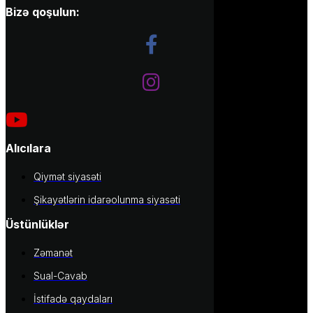
Bizə qoşulun:
Alıcılara
Qiymət siyasəti
Şikayətlərin idarəolunma siyasəti
Üstünlüklər
Zəmanət
Sual-Cavab
İstifadə qaydaları