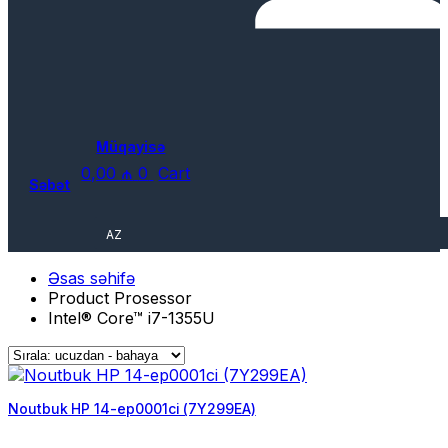
Müqayisə
0,00
₼
0
Cart
Səbət
AZ
Əsas səhifə
Product Prosessor
Intel® Core™ i7-1355U
Noutbuk HP 14-ep0001ci (7Y299EA)