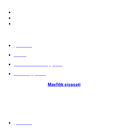
Bizə qoşulun:
Menu
Çatdırılma
Filiallar
Hissə-Hissə ödəniş şərtləri
İstifadə qaydaları
Məxfilik siyasəti
Menu
Çatdırılma