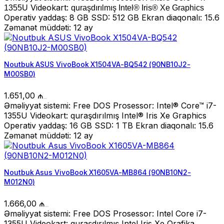
Videokart:
1355U
quraşdırılmış Intel® Iris® Xe Graphics
Operativ yaddaş: 8 GB SSD: 512 GB Ekran diaqonalı: 15.6
Zəmanət müddəti: 12 ay
Noutbuk ASUS VivoBook X1504VA-BQ542 (90NB10J2-
M00SB0)
1.651,00
₼
Əməliyyat sistemi: Free DOS Prosessor: Intel® Core™ i7-
1355U Videokart: quraşdırılmış Intel® Iris Xe Graphics
Operativ yaddaş: 16 GB SSD: 1 TB Ekran diaqonalı: 15.6
Zəmanət müddəti: 12 ay
Noutbuk Asus VivoBook X1605VA-MB864 (90NB10N2-
M012N0)
1.666,00
₼
Əməliyyat sistemi: Free DOS Prosessor: Intel Core i7-
1355U Videokart: quraşdırılmış Intel Iris Xe Qrafika