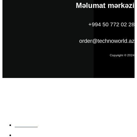
Məlumat mərkəzi
+994 50 772 02 28
order@technoworld.az
Copyright © 2024
Məlumat
Əsas səhifə
Haqqımızda