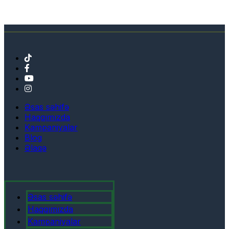
Əsas səhifə
Haqqımızda
Kampaniyalar
Blog
Əlaqə
Əsas səhifə
Haqqımızda
Kampaniyalar