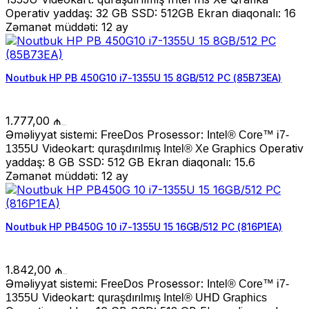
Operativ yaddaş: 32 GB SSD: 512GB Ekran diaqonalı: 16
Zəmanət müddəti: 12 ay
Noutbuk HP PB 450G10 i7-1355U 15 8GB/512 PC (85B73EA)
1.777,00
₼
Əməliyyat sistemi:
Prosessor:
FreeDos
Intel® Core™ i7-
Videokart:
Operativ
1355U
quraşdırılmış Intel® Xe Graphics
yaddaş: 8 GB SSD: 512 GB Ekran diaqonalı: 15.6
Zəmanət müddəti: 12 ay
Noutbuk HP PB450G 10 i7-1355U 15 16GB/512 PC (816P1EA)
1.842,00
₼
Əməliyyat sistemi:
Prosessor:
FreeDos
Intel® Core™ i7-
Videokart:
1355U
quraşdırılmış Intel® UHD Graphics