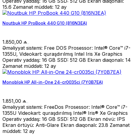
Operativ yaddaş: 16 GB SSD: 512 GB Ekran diaqonalı:
15.6 Zəmanət müddəti: 12 ay
Noutbuk HP ProBook 440 G10 (816N3EA)
1.850,00
₼
Əməliyyat sistemi: Free DOS Prosessor: Intel® Core™ i7-
1355U, Videokart: quraşdırılmış Intel Iris Xe Graphics
Operativ yaddaş: 16 GB SSD: 512 GB Ekran diaqonalı: 14
Zəmanət müddəti: 12 ay
Monoblok HP All-in-One 24-cr0035ci (7Y0B7EA)
1.851,00
₼
Əməliyyat sistemi: FreeDos Prosessor: Intel® Core™ i7-
1355U Videokart: quraşdırılmış Intel® Iris® Xe Graphics
Operativ yaddaş: 16 GB SSD: 512 GB Ekran növü: IPS
Ekran örtüyü: Anti-Glare Ekran diaqonalı: 23.8 Zəmanət
müddəti: 12 ay