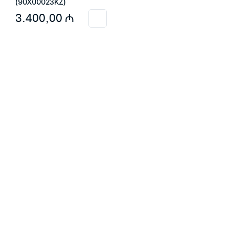
(90X00023KZ)
3.400,00
₼
Məlumat
Əsas səhifə
Haqqımızda
Blog
Əlaqə
Ödəniş: