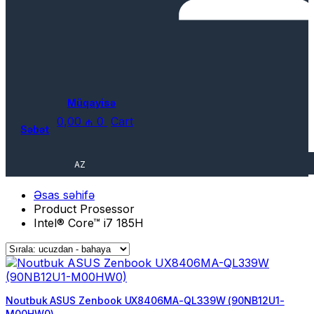
Müqayisə
0,00
₼
0
Cart
Səbət
AZ
Əsas səhifə
Product Prosessor
Intel® Core™ i7 185H
Noutbuk ASUS Zenbook UX8406MA-QL339W (90NB12U1-
M00HW0)