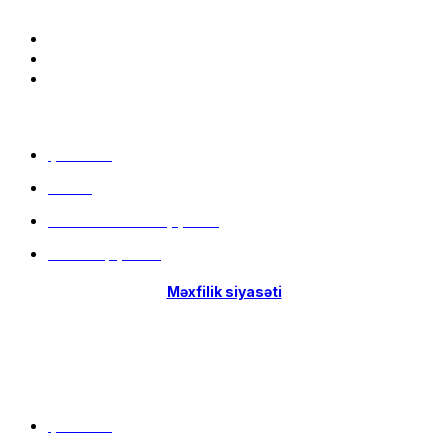
Menu
Çatdırılma
Filiallar
Hissə-Hissə ödəniş şərtləri
İstifadə qaydaları
Məxfilik siyasəti
Menu
Çatdırılma