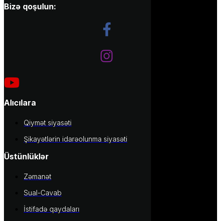
Bizə qoşulun:
Alıcılara
Qiymət siyasəti
Şikayətlərin idarəolunma siyasəti
Üstünlüklər
Zəmanət
Sual-Cavab
İstifadə qaydaları