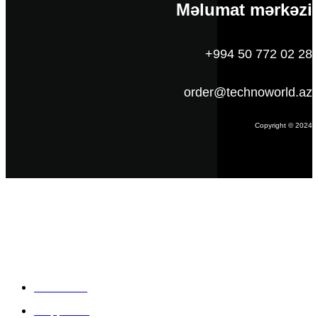
Məlumat mərkəzi
+994 50 772 02 28
order@technoworld.az
Copyright © 2024
Məlumat
Əsas səhifə
Haqqımızda