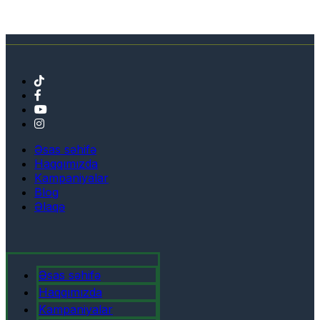
Əsas səhifə
Haqqımızda
Kampaniyalar
Blog
Əlaqə
Əsas səhifə
Haqqımızda
Kampaniyalar