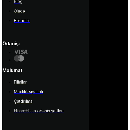
Blog
Əlaqə
Brendlər
Ödəniş:
Məlumat
Filiallar
Məxfilik siyasəti
Çatdırılma
Hissə-Hissə ödəniş şərtləri