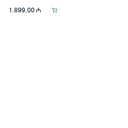
1.899,00
₼
Məlumat
Əsas səhifə
Haqqımızda
Blog
Əlaqə
Ödəniş: