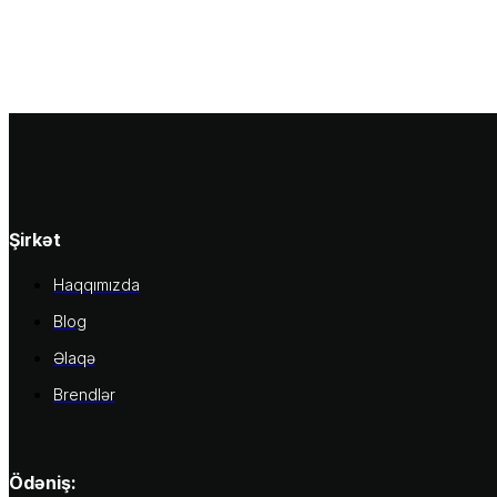
Şirkət
Haqqımızda
Blog
Əlaqə
Brendlər
Ödəniş: