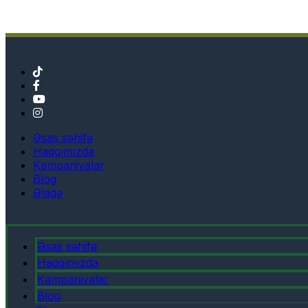
Əsas səhifə
Haqqımızda
Kampaniyalar
Blog
Əlaqə
Əsas səhifə
Haqqımızda
Kampaniyalar
Blog