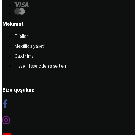
Məlumat
Filiallar
Məxfilik siyasəti
Çatdırılma
Hissə-Hissə ödəniş şərtləri
Bizə qoşulun: