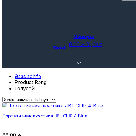
Müqayisə
0,00
₼
0
Cart
Səbət
AZ
Əsas səhifə
Product Rəng
Голубой
Портативная акустика JBL CLIP 4 Blue
99,00
₼