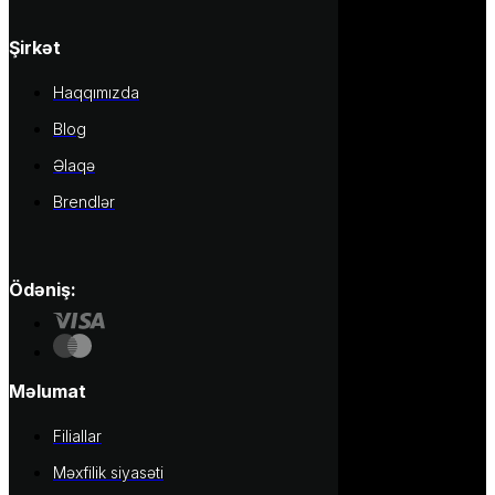
Şirkət
Haqqımızda
Blog
Əlaqə
Brendlər
Ödəniş:
Məlumat
Filiallar
Məxfilik siyasəti