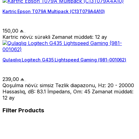
Kartric Epson T079A Multipack (C13T079A4A10)
150,00
₼
Kartric növü: sürəkli Zəmanət müddəti: 12 ay
Qulaqlıq Logitech G435 Lightspeed Gaming (981-001062)
239,00
₼
Qoşulma növü: simsiz Tezlik diapazonu, Hz: 20 - 20000
Həssaslıq, dB: 83.1 İmpedans, Om: 45 Zəmanət müddəti:
12 ay
Filter Products