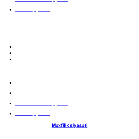
İstifadə qaydaları
Bizə qoşulun:
Menu
Çatdırılma
Filiallar
Hissə-Hissə ödəniş şərtləri
İstifadə qaydaları
Məxfilik siyasəti