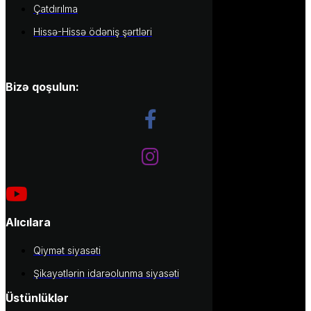
Çatdırılma
Hissə-Hissə ödəniş şərtləri
Bizə qoşulun:
Alıcılara
Qiymət siyasəti
Şikayətlərin idarəolunma siyasəti
Üstünlüklər