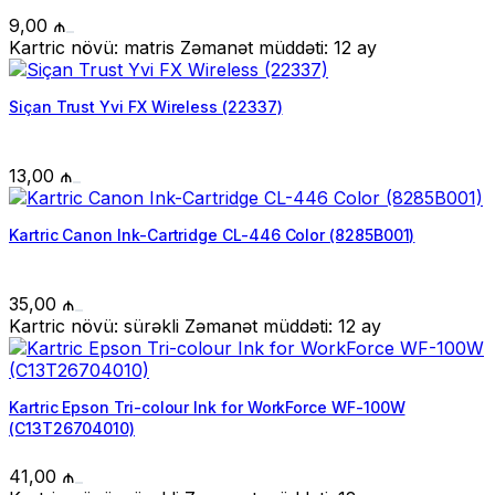
9,00
₼
Kartric növü: matris Zəmanət müddəti: 12 ay
Siçan Trust Yvi FX Wireless (22337)
13,00
₼
Kartric Canon Ink-Cartridge CL-446 Color (8285B001)
35,00
₼
Kartric növü: sürəkli Zəmanət müddəti: 12 ay
Kartric Epson Tri-colour Ink for WorkForce WF-100W
(C13T26704010)
41,00
₼