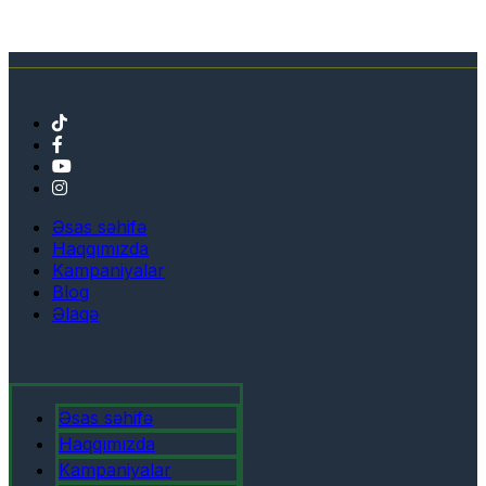
Əsas səhifə
Haqqımızda
Kampaniyalar
Blog
Əlaqə
Əsas səhifə
Haqqımızda
Kampaniyalar