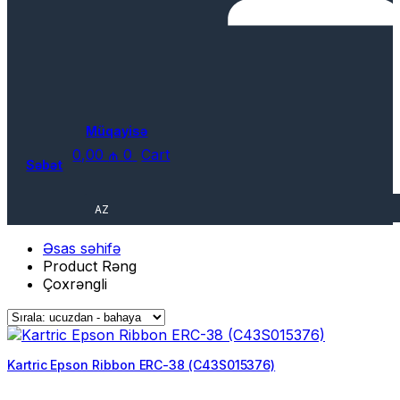
Müqayisə
0,00
₼
0
Cart
Səbət
AZ
Əsas səhifə
Product Rəng
Çoxrəngli
Kartric Epson Ribbon ERC-38 (C43S015376)