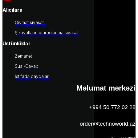
Alıcılara
Qiymət siyasəti
Şikayətlərin idarəolunma siyasəti
Üstünlüklər
Zəmanət
Sual-Cavab
İstifadə qaydaları
Məlumat mərkəzi
+994 50 772 02 28
order@technoworld.az