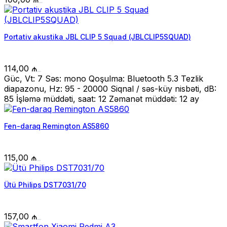
Portativ akustika JBL CLIP 5 Squad (JBLCLIP5SQUAD)
114,00
₼
Güc, Vt: 7 Səs: mono Qoşulma: Bluetooth 5.3 Tezlik
diapazonu, Hz: 95 - 20000 Siqnal / səs-küy nisbəti, dB:
85 İşləmə müddəti, saat: 12 Zəmanət müddəti: 12 ay
Fen-daraq Remington AS5860
115,00
₼
Ütü Philips DST7031/70
157,00
₼