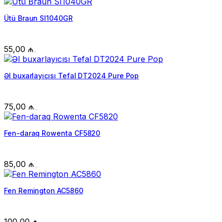
Ütü Braun SI1040GR
55,00
₼
Əl buxarlayıcısı Tefal DT2024 Pure Pop
75,00
₼
Fen-daraq Rowenta CF5820
85,00
₼
Fen Remington AC5860
100,00
₼