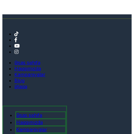
Əsas səhifə
Haqqımızda
Kampaniyalar
Blog
Əlaqə
Əsas səhifə
Haqqımızda
Kampaniyalar