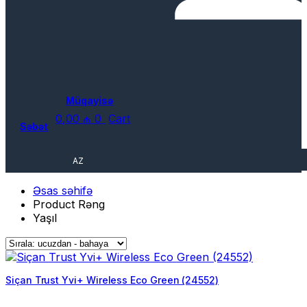
Müqayisə
0,00
₼
0
Cart
Səbət
AZ
Əsas səhifə
Product Rəng
Yaşıl
Siçan Trust Yvi+ Wireless Eco Green (24552)