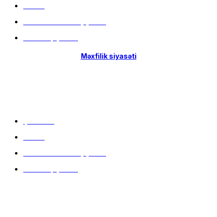
Filiallar
Hissə-Hissə ödəniş şərtləri
İstifadə qaydaları
Məxfilik siyasəti
Menu
Çatdırılma
Filiallar
Hissə-Hissə ödəniş şərtləri
İstifadə qaydaları
Məlumat mərkəzi
9:00 - 20:00 (hər gün)