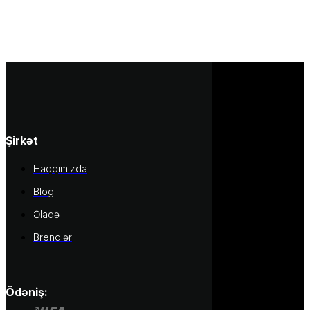
Şirkət
Haqqımızda
Blog
Əlaqə
Brendlər
Ödəniş: