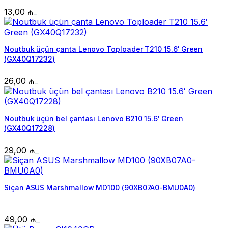
13,00
₼
Noutbuk üçün çanta Lenovo Toploader T210 15.6′ Green
(GX40Q17232)
26,00
₼
Noutbuk üçün bel çantası Lenovo B210 15.6′ Green
(GX40Q17228)
29,00
₼
Siçan ASUS Marshmallow MD100 (90XB07A0-BMU0A0)
49,00
₼