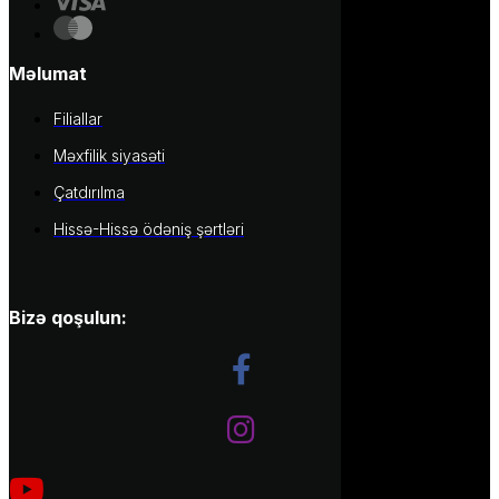
Məlumat
Filiallar
Məxfilik siyasəti
Çatdırılma
Hissə-Hissə ödəniş şərtləri
Bizə qoşulun: