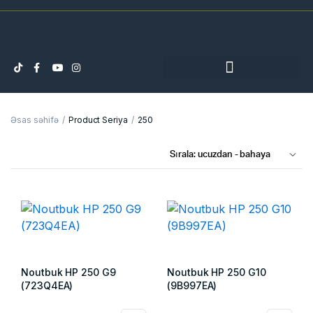
Əsas səhifə
Product Seriya
250
Noutbuk HP 250 G9
Noutbuk HP 250 G10
(723Q4EA)
(9B997EA)