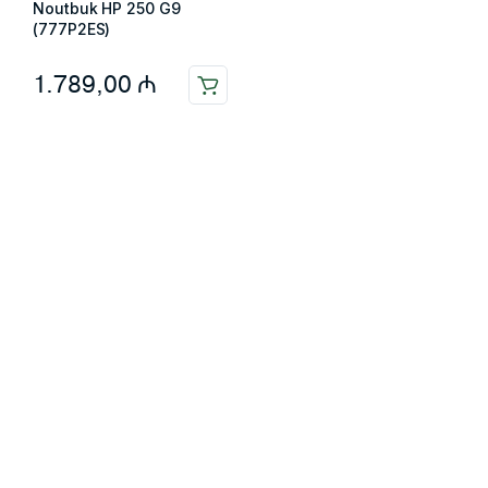
Noutbuk HP 250 G9
(777P2ES)
1.789,00
₼
Məlumat
Əsas səhifə
Haqqımızda
Blog
Əlaqə