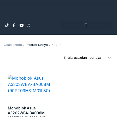
Əsas səhifə
Product Seriya
A3202
Monoblok Asus
A3202WBA-BA008M