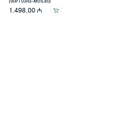
(90PT03H3-M01L80)
1.498,00
₼
Məlumat
Əsas səhifə
Haqqımızda
Blog
Əlaqə
Ödəniş: