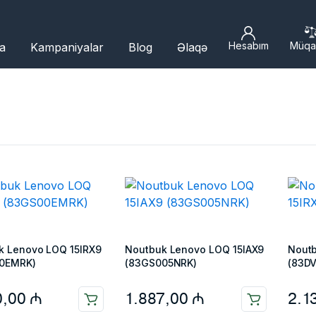
Hesabım
Müqa
a
Kampaniyalar
Blog
Əlaqə
k Lenovo LOQ 15IRX9
Noutbuk Lenovo LOQ 15IAX9
Noutb
0EMRK)
(83GS005NRK)
(83D
0,00
₼
1.887,00
₼
2.1