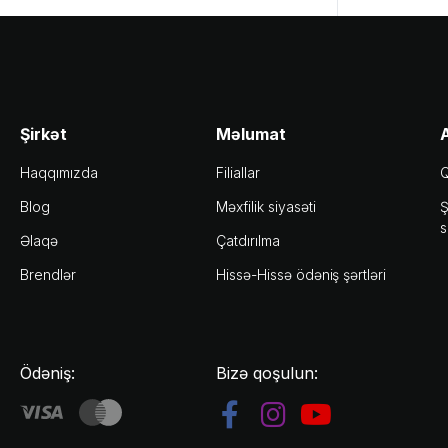
Şirkət
Məlumat
A
Haqqımızda
Filiallar
Q
Blog
Məxfilik siyasəti
Ş
s
Əlaqə
Çatdırılma
Brendlər
Hissə-Hissə ödəniş şərtləri
Ödəniş:
Bizə qoşulun: