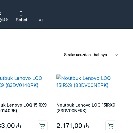
yisə
Səbət
AZ
uk Lenovo LOQ 15IRX9
Noutbuk Lenovo LOQ 15IRX9
V0140RK)
(83DV00NERK)
33,00
₼
2.171,00
₼