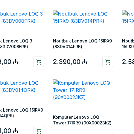
k Lenovo LOQ 3
Noutbuk Lenovo LOQ 15IRX9
Nout
 (83DV008FRK)
(83DV014PRK)
15IRX
9,00
₼
2.390,00
₼
2.5
k Lenovo LOQ 15IRX9
14QRK)
Kompüter Lenovo LOQ
Tower 17IRR9 (90X00023KZ)
4,00
₼