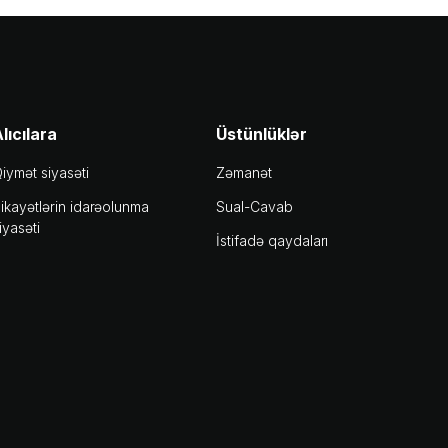
lıcılara
Üstünlüklər
iymət siyasəti
Zəmanət
ikayətlərin idarəolunma
Sual-Cavab
iyasəti
İstifadə qaydaları