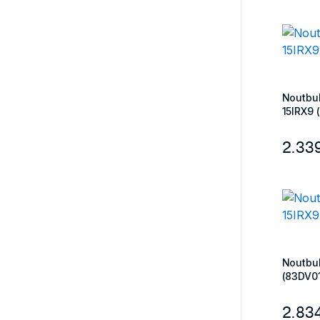
Noutbu
15IRX9
2.33
Noutbu
(83DV0
2.83