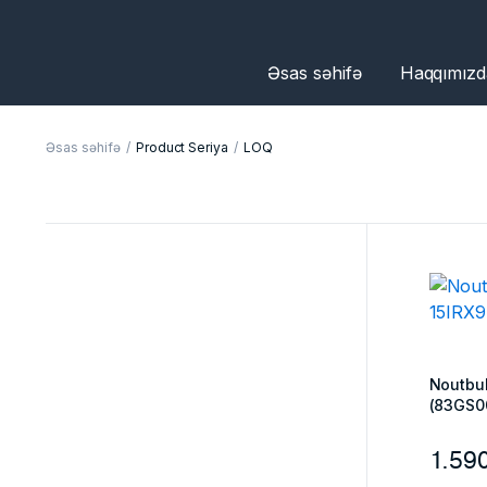
Əsas səhifə
Haqqımızd
Əsas səhifə
Product Seriya
LOQ
Noutbu
(83GS0
1.59