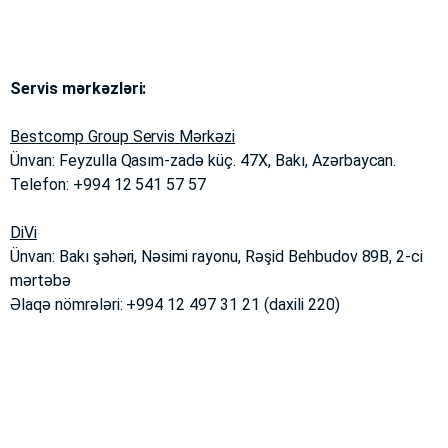
Servis mərkəzləri:
Bestcomp Group Servis Mərkəzi
Ünvan: Feyzulla Qasım-zadə küç. 47X, Bakı, Azərbaycan.
Telefon: +994 12 541 57 57
DiVi
Ünvan: Bakı şəhəri, Nəsimi rayonu, Rəşid Behbudov 89B, 2-ci
mərtəbə
Əlaqə nömrələri: +994 12 497 31 21 (daxili 220)