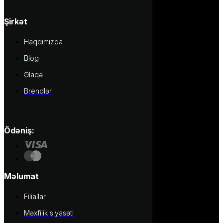
Şirkət
Haqqımızda
Blog
Əlaqə
Brendlər
Ödəniş:
Məlumat
Filiallar
Məxfilik siyasəti