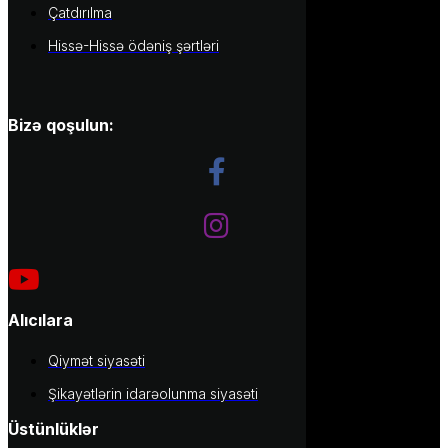
Çatdırılma
Hissə-Hissə ödəniş şərtləri
Bizə qoşulun:
Alıcılara
Qiymət siyasəti
Şikayətlərin idarəolunma siyasəti
Üstünlüklər