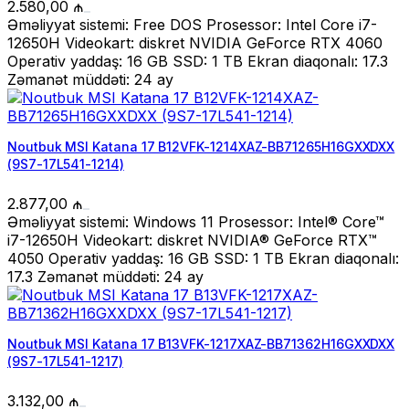
2.580,00
₼
Əməliyyat sistemi: Free DOS Prosessor: Intel Core i7-
12650H Videokart: diskret NVIDIA GeForce RTX 4060
Operativ yaddaş: 16 GB SSD: 1 TB Ekran diaqonalı: 17.3
Zəmanət müddəti: 24 ay
Noutbuk MSI Katana 17 B12VFK-1214XAZ-BB71265H16GXXDXX
(9S7-17L541-1214)
2.877,00
₼
Əməliyyat sistemi: Windows 11 Prosessor: Intel® Core™
i7-12650H Videokart: diskret NVIDIA® GeForce RTX™
4050 Operativ yaddaş: 16 GB SSD: 1 TB Ekran diaqonalı:
17.3 Zəmanət müddəti: 24 ay
Noutbuk MSI Katana 17 B13VFK-1217XAZ-BB71362H16GXXDXX
(9S7-17L541-1217)
3.132,00
₼