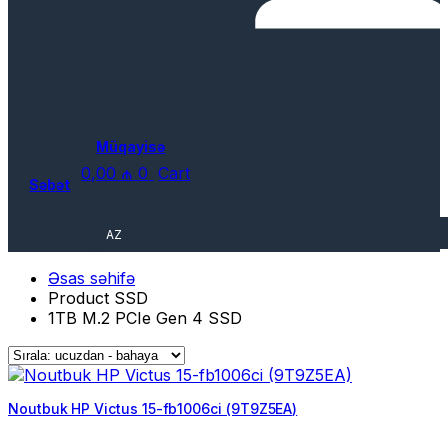
Müqayisə
0,00
₼
0
Cart
Səbət
AZ
Əsas səhifə
Product SSD
1TB M.2 PCIe Gen 4 SSD
Noutbuk HP Victus 15-fb1006ci (9T9Z5EA)