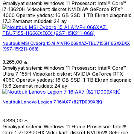
Əməliyyat sistemi: Windows 11 Prosessor: Intel® Core™
i7-13620H Videokart: diskret NVIDIA® GeForce RTX™
4060 Operativ yaddaş: 16 GB SSD: 1 TB Ekran diaqonalı:
17.3 Zəmanət müddəti: 24 ay
Noutbuk MSI Cyborg 15 AI A1VFK-068XAZ-TBU7155H16GXXDXX
(9S7-15K211-068)
3.265,00
₼
Əməliyyat sistemi: Windows 11 Prosessor: Intel® Core™
Ultra 7 155H Videokart: diskret NVIDIA GeForce RTX
4060 Operativ yaddaş: 16 GB SSD: 1 TB Ekran diaqonalı:
15.6 Zəmanət müddəti: 24 ay
Noutbuk Lenovo Legion 7 16IAX7 (82TD009XRK)
3.889,00
₼
Əməliyyat sistemi: Windows 11 Home Prosessor: Intel®
Core™ i7-12800HX Videokart: diskret NVIDIA® GeForce