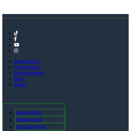
Əsas səhifə
Haqqımızda
Kampaniyalar
Blog
Əlaqə
Əsas səhifə
Haqqımızda
Kampaniyalar