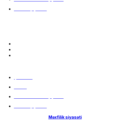
İstifadə qaydaları
Bizə qoşulun:
Menu
Çatdırılma
Filiallar
Hissə-Hissə ödəniş şərtləri
İstifadə qaydaları
Məxfilik siyasəti