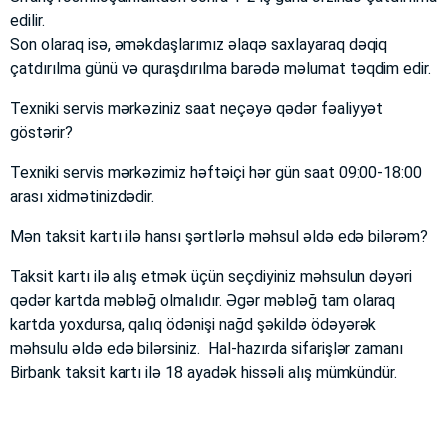
edilir.
Son olaraq isə, əməkdaşlarımız əlaqə saxlayaraq dəqiq
çatdırılma günü və quraşdırılma barədə məlumat təqdim edir.
Texniki servis mərkəziniz saat neçəyə qədər fəaliyyət
göstərir?
Texniki servis mərkəzimiz həftəiçi hər gün saat 09:00-18:00
arası xidmətinizdədir.
Mən taksit kartı ilə hansı şərtlərlə məhsul əldə edə bilərəm?
Taksit kartı ilə alış etmək üçün seçdiyiniz məhsulun dəyəri
qədər kartda məbləğ olmalıdır. Əgər məbləğ tam olaraq
kartda yoxdursa, qalıq ödənişi nağd şəkildə ödəyərək
məhsulu əldə edə bilərsiniz. Hal-hazırda sifarişlər zamanı
Birbank taksit kartı ilə 18 ayadək hissəli alış mümkündür.