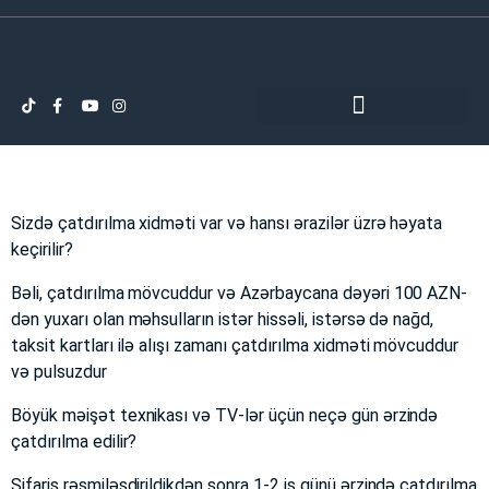
Sizdə çatdırılma xidməti var və hansı ərazilər üzrə həyata
keçirilir?
Bəli, çatdırılma mövcuddur və Azərbaycana dəyəri 100 AZN-
dən yuxarı olan məhsulların istər hissəli, istərsə də nağd,
taksit kartları ilə alışı zamanı çatdırılma xidməti mövcuddur
və pulsuzdur
Böyük məişət texnikası və TV-lər üçün neçə gün ərzində
çatdırılma edilir?
Sifariş rəsmiləşdirildikdən sonra 1-2 iş günü ərzində çatdırılma