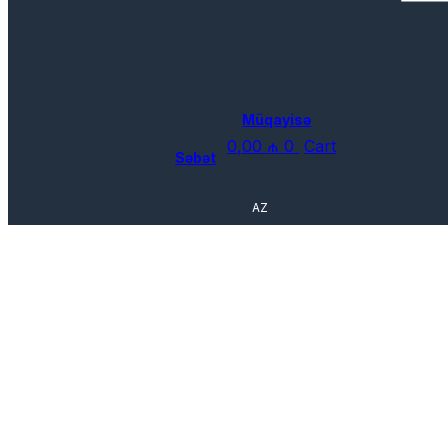
Müqayisə
0,00
₼
0
Cart
Səbət
AZ