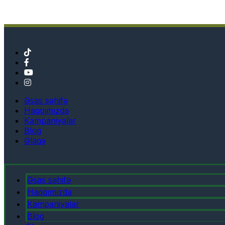
Əsas səhifə
Haqqımızda
Kampaniyalar
Blog
Əlaqə
Əsas səhifə
Haqqımızda
Kampaniyalar
Blog