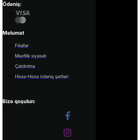
Ödəniş:
Məlumat
Filiallar
Məxfilik siyasəti
Çatdırılma
Hissə-Hissə ödəniş şərtləri
Bizə qoşulun: