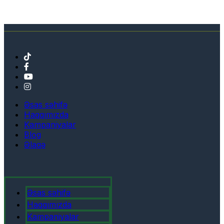
Əsas səhifə
Haqqımızda
Kampaniyalar
Blog
Əlaqə
Əsas səhifə
Haqqımızda
Kampaniyalar