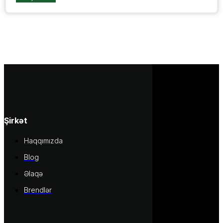
Şirkət
Haqqımızda
Blog
Əlaqə
Brendlər