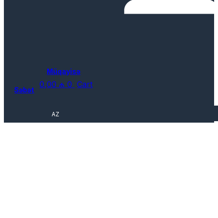
Müqayisə
0,00
₼
0
Cart
Səbət
AZ
ВАКАНСИИ