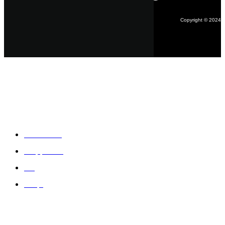
Copyright © 2024
Məlumat
Əsas səhifə
Haqqımızda
Blog
Əlaqə
Ödəniş: