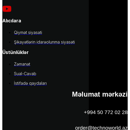
Alıcılara
Qiymət siyasəti
Şikayətlərin idarəolunma siyasəti
Üstünlüklər
Zəmanət
Sual-Cavab
İstifadə qaydaları
Məlumat mərkəzi
+994 50 772 02 28
order@technoworld.az