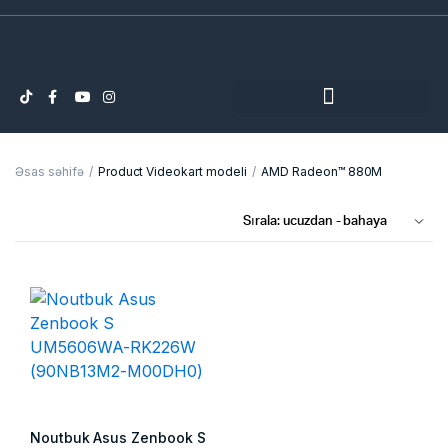
Əsas səhifə
Product Videokart modeli
AMD Radeon™ 880M
Noutbuk Asus Zenbook S