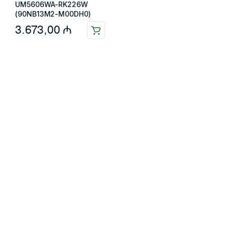
UM5606WA-RK226W
(90NB13M2-M00DH0)
3.673,00
₼
Məlumat
Əsas səhifə
Haqqımızda
Blog
Əlaqə