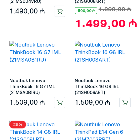
(21MS004VRU)
(21SG008KRT)
1.999,00
₼
1.490,00
₼
-
500,00
₼
1.499,00
₼
Noutbuk Lenovo
Noutbuk Lenovo
ThinkBook 16 G7 IML
ThinkBook 16 G8 IRL
(21MSA0B1RU)
(21SH008ART)
1.509,00
₼
1.509,00
₼
25%