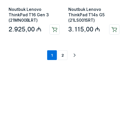
Noutbuk Lenovo
Noutbuk Lenovo
ThinkPad T16 Gen 3
ThinkPad T14s G5
(21MN00BLRT)
(21LS001SRT)
2.925,00
₼
3.115,00
₼
1
2
Məlumat
Əsas səhifə
Haqqımızda
Blog