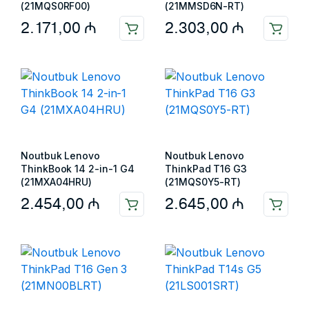
(21MQS0RF00)
(21MMSD6N-RT)
2.171,00
₼
2.303,00
₼
Noutbuk Lenovo
Noutbuk Lenovo
ThinkBook 14 2-in-1 G4
ThinkPad T16 G3
(21MXA04HRU)
(21MQS0Y5-RT)
2.454,00
₼
2.645,00
₼