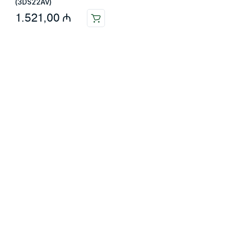
(3DS22AV)
1.521,00
₼
Məlumat
Əsas səhifə
Haqqımızda
Blog
Əlaqə
Ödəniş: