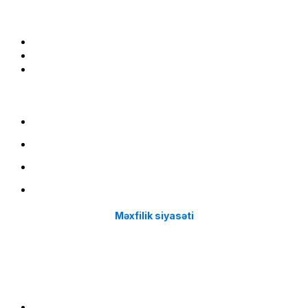
Bizə qoşulun:
Menu
Çatdırılma
Filiallar
Hissə-Hissə ödəniş şərtləri
İstifadə qaydaları
Məxfilik siyasəti
Menu
Çatdırılma