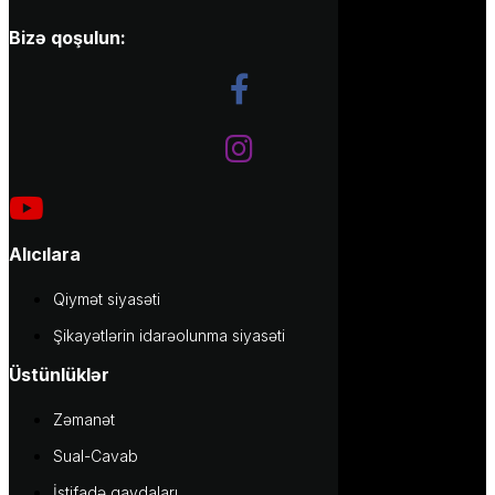
Bizə qoşulun:
Alıcılara
Qiymət siyasəti
Şikayətlərin idarəolunma siyasəti
Üstünlüklər
Zəmanət
Sual-Cavab
İstifadə qaydaları