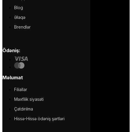
Blog
Əlaqə
Brendlər
Ödəniş:
Məlumat
Filiallar
Məxfilik siyasəti
Çatdırılma
Hissə-Hissə ödəniş şərtləri