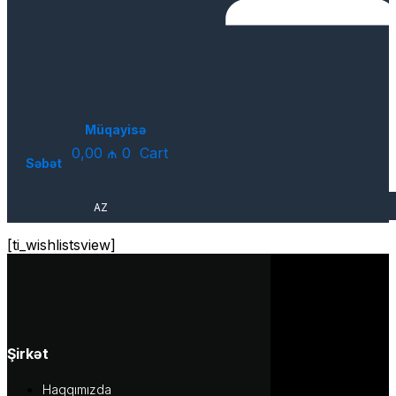
Müqayisə
0,00
₼
0
Cart
Səbət
AZ
[ti_wishlistsview]
Şirkət
Haqqımızda