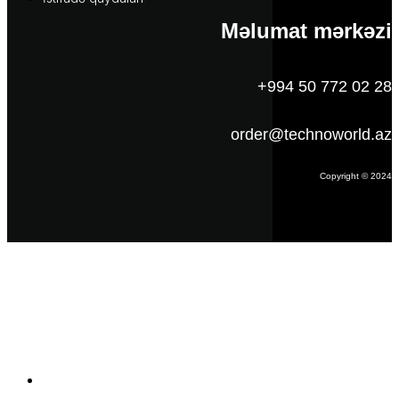
Məlumat mərkəzi
+994 50 772 02 28
order@technoworld.az
Copyright © 2024
Məlumat
Əsas səhifə