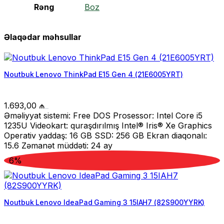
Rəng
Boz
Əlaqədar məhsullar
Noutbuk Lenovo ThinkPad E15 Gen 4 (21E6005YRT)
1.693,00
₼
Əməliyyat sistemi: Free DOS Prosessor: Intel Core i5
1235U Videokart: quraşdırılmış Intel® Iris® Xe Graphics
Operativ yaddaş: 16 GB SSD: 256 GB Ekran diaqonalı:
15.6 Zəmanət müddəti: 24 ay
6%
Noutbuk Lenovo IdeaPad Gaming 3 15IAH7 (82S900YYRK)