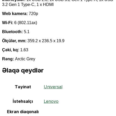
3.2 Gen 1 Type-C, 1 x
HDMI
Web
kamera:
720p
Wi-Fi:
6 (802.11ax)
Bluetooth:
5.1
Ölçülər, mm:
359.2 х 236.5 х 19.9
Çəki, kq:
1.63
Rəng:
Arctic Grey
Əlaqə qeydlər
Təyinat
Universal
İstehsalçı
Lenovo
Ekran diaqonalı