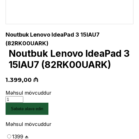
Noutbuk Lenovo IdeaPad 3 15IAU7
(82RK00UARK)
Noutbuk Lenovo IdeaPad 3
15IAU7 (82RK00UARK)
1.399,00
₼
Məhsul mövcuddur
Noutbuk
Lenovo
Səbətə əlavə edin
IdeaPad
3
15IAU7
Məhsul mövcuddur
(82RK00UARK)
quantity
1399 ₼