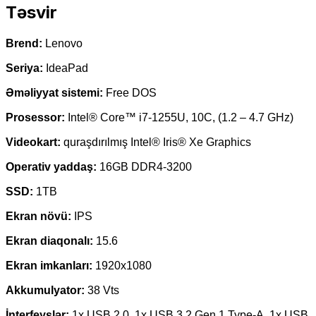
Təsvir
Brend:
Lenovo
Seriya:
IdeaPad
Əməliyyat sistemi:
Free DOS
Prosessor:
Intel® Core™ i7-1255U, 10C, (1.2 – 4.7 GHz)
Videokart:
quraşdırılmış Intel® Iris® Xe Graphics
Operativ yaddaş:
16GB DDR4-3200
SSD:
1TB
Ekran növü:
IPS
Ekran diaqonalı:
15.6
Ekran imkanları:
1920х1080
Akkumulyator:
38 Vts
İnterfeyslər:
1x USB 2.0, 1x USB 3.2 Gen 1 Type-A, 1x USB