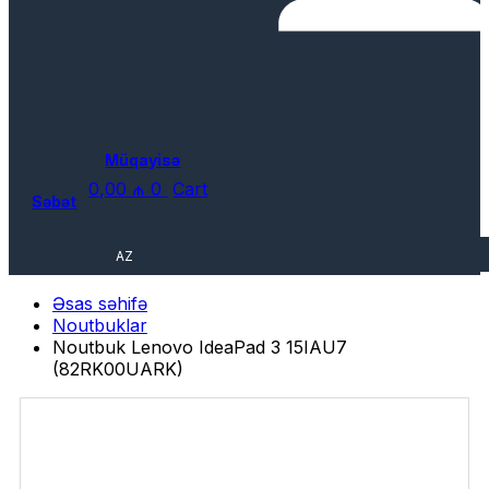
Müqayisə
0,00
₼
0
Cart
Səbət
AZ
Əsas səhifə
Noutbuklar
Noutbuk Lenovo IdeaPad 3 15IAU7
(82RK00UARK)