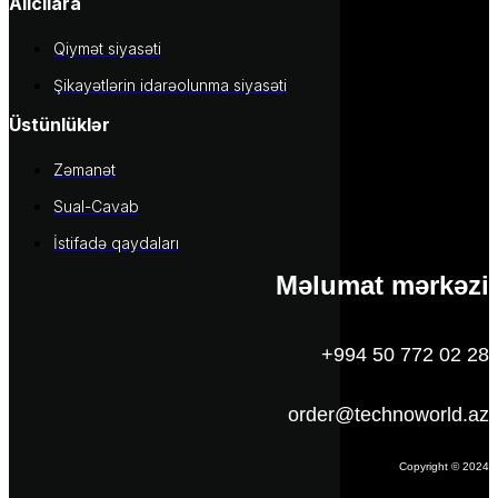
Alıcılara
Qiymət siyasəti
Şikayətlərin idarəolunma siyasəti
Üstünlüklər
Zəmanət
Sual-Cavab
İstifadə qaydaları
Məlumat mərkəzi
+994 50 772 02 28
order@technoworld.az
Copyright © 2024