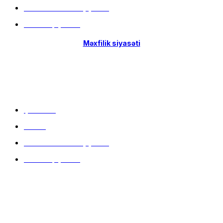
Hissə-Hissə ödəniş şərtləri
İstifadə qaydaları
Məxfilik siyasəti
Menu
Çatdırılma
Filiallar
Hissə-Hissə ödəniş şərtləri
İstifadə qaydaları
Məlumat mərkəzi
9:00 - 20:00 (hər gün)