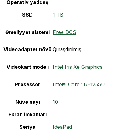
Operativ yaddaş
SSD
1 TB
Əməliyyat sistemi
Free DOS
Videoadapter növü
Quraşdırılmış
Videokart modeli
Intel Iris Xe Graphics
Prosessor
Intel® Core™ i7-1255U
Nüvə sayı
10
Ekran imkanları
Seriya
IdeaPad