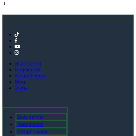
Əsas səhifə
Haqqımızda
Kampaniyalar
Blog
Əlaqə
Əsas səhifə
Haqqımızda
Kampaniyalar