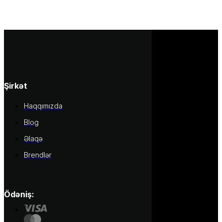
Şirkət
Haqqımızda
Blog
Əlaqə
Brendlər
Ödəniş: