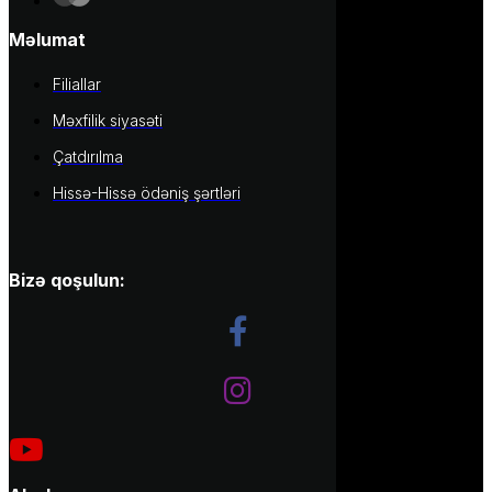
Məlumat
Filiallar
Məxfilik siyasəti
Çatdırılma
Hissə-Hissə ödəniş şərtləri
Bizə qoşulun: