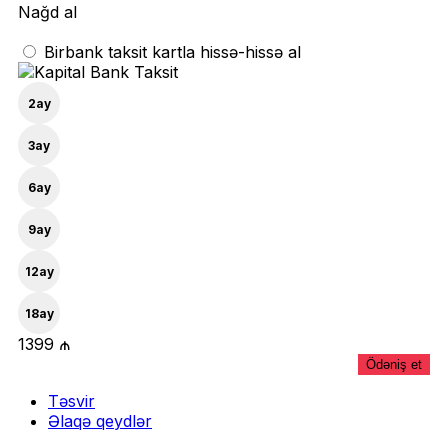
Nağd al
Birbank taksit kartla hissə-hissə al
2
ay
3
ay
6
ay
9
ay
12
ay
18
ay
1399 ₼
Ödəniş et
Təsvir
Əlaqə qeydlər