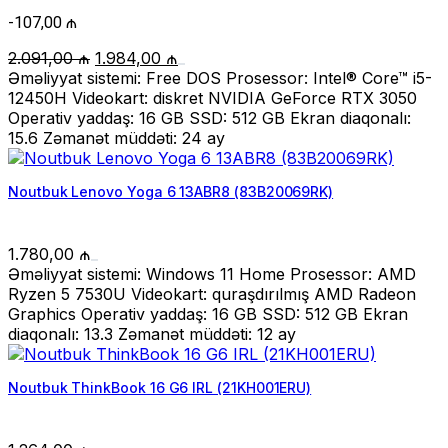
-
107,00
₼
Original
Current
2.091,00
₼
1.984,00
₼
price
price
Əməliyyat sistemi: Free DOS Prosessor: Intel® Core™ i5-
was:
is:
12450H Videokart: diskret NVIDIA GeForce RTX 3050
2.091,00 ₼.
1.984,00 ₼.
Operativ yaddaş: 16 GB SSD: 512 GB Ekran diaqonalı:
15.6 Zəmanət müddəti: 24 ay
Noutbuk Lenovo Yoga 6 13ABR8 (83B20069RK)
1.780,00
₼
Əməliyyat sistemi: Windows 11 Home Prosessor: AMD
Ryzen 5 7530U Videokart: quraşdırılmış AMD Radeon
Graphics Operativ yaddaş: 16 GB SSD: 512 GB Ekran
diaqonalı: 13.3 Zəmanət müddəti: 12 ay
Noutbuk ThinkBook 16 G6 IRL (21KH001ERU)