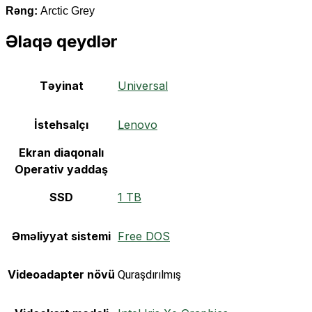
Rəng:
Arctic Grey
Əlaqə qeydlər
Təyinat
Universal
İstehsalçı
Lenovo
Ekran diaqonalı
Operativ yaddaş
SSD
1 TB
Əməliyyat sistemi
Free DOS
Videoadapter növü
Quraşdırılmış