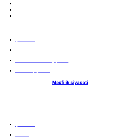
Menu
Çatdırılma
Filiallar
Hissə-Hissə ödəniş şərtləri
İstifadə qaydaları
Məxfilik siyasəti
Menu
Çatdırılma
Filiallar