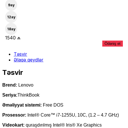
9
ay
12
ay
18
ay
1540 ₼
Ödəniş et
Təsvir
Əlaqə qeydlər
Təsvir
Brend:
Lenovo
Seriya:
ThinkBook
Əməliyyat sistemi:
Free DOS
Prosessor:
Intel® Core™ i7-1255U, 10C, (1.2 – 4.7 GHz)
Videokart:
quraşdırılmış Intel® Iris® Xe Graphics