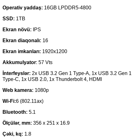
Operativ yaddaş:
16GB LPDDR5-4800
SSD:
1TB
Ekran növü:
IPS
Ekran diaqonalı:
16
Ekran imkanları:
1920х1200
Akkumulyator
: 57 Vts
İnterfeyslər:
2x USB 3.2 Gen 1 Type-A, 1x USB 3.2 Gen 1
Type-C, 1x USB 2.0, 1x Thunderbolt 4, HDMI
Web
kamera:
1080p
Wi-Fi:
6 (802.11ax)
Bluetooth:
5.1
Ölçülər, mm:
356 х 251 х 16.9
Çəki, kq:
1.8