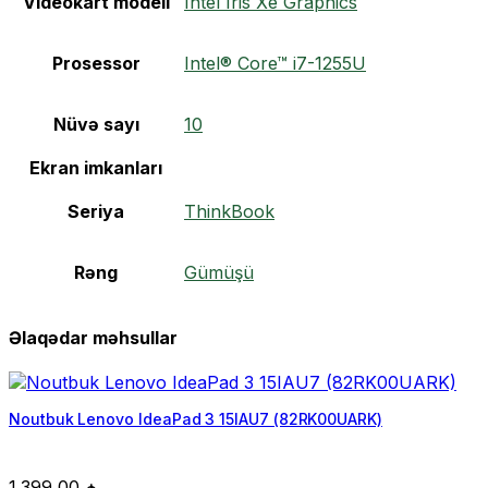
Videokart modeli
Intel Iris Xe Graphics
Prosessor
Intel® Core™ i7-1255U
Nüvə sayı
10
Ekran imkanları
Seriya
ThinkBook
Rəng
Gümüşü
Əlaqədar məhsullar
Noutbuk Lenovo IdeaPad 3 15IAU7 (82RK00UARK)
1.399,00
₼