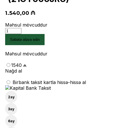
1.540,00
₼
Məhsul mövcuddur
Noutbuk
Lenovo
Səbətə əlavə edin
ThinkBook
16
G4
Məhsul mövcuddur
PLUS
IAP
1540 ₼
(21CY006JRU)
Nağd al
quantity
Birbank taksit kartla hissə-hissə al
2
ay
3
ay
6
ay