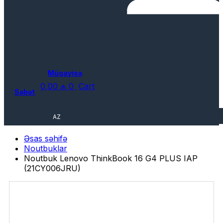
Müqayisə
0,00
₼
0
Cart
Səbət
AZ
Əsas səhifə
Noutbuklar
Noutbuk Lenovo ThinkBook 16 G4 PLUS IAP
(21CY006JRU)