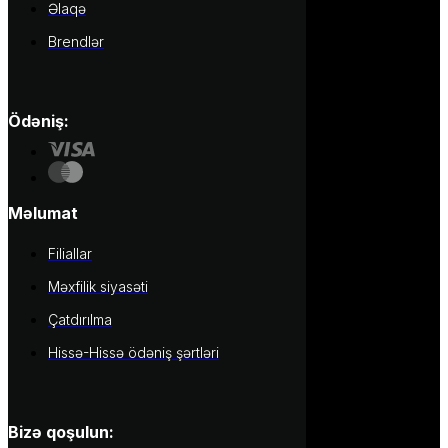
Əlaqə
Brendlər
Ödəniş:
Məlumat
Filiallar
Məxfilik siyasəti
Çatdırılma
Hissə-Hissə ödəniş şərtləri
Bizə qoşulun: