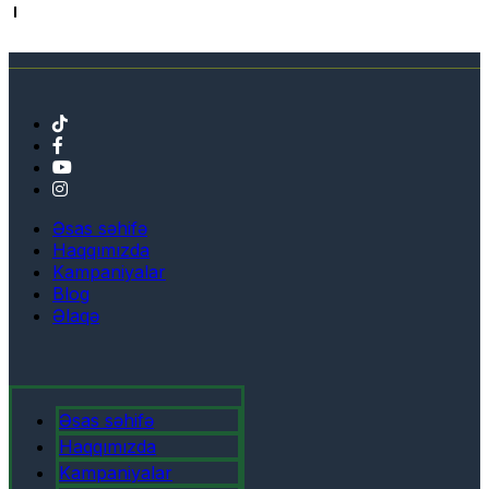
Əsas səhifə
Haqqımızda
Kampaniyalar
Blog
Əlaqə
Əsas səhifə
Haqqımızda
Kampaniyalar