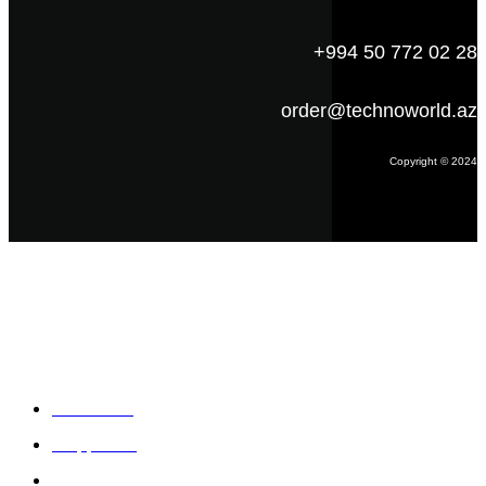
+994 50 772 02 28
order@technoworld.az
Copyright © 2024
Məlumat
Əsas səhifə
Haqqımızda
Blog