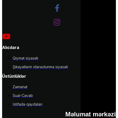
Alıcılara
Qiymət siyasəti
Şikayətlərin idarəolunma siyasəti
Üstünlüklər
Zəmanət
Sual-Cavab
İstifadə qaydaları
Məlumat mərkəzi